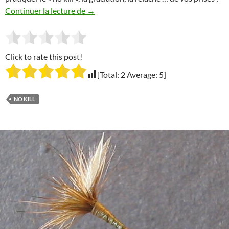
Modestes conseils de pêche à la mouche 
Continuer la lecture de
→
Click to rate this post!
[Total:
2
Average:
5
]
NO KILL