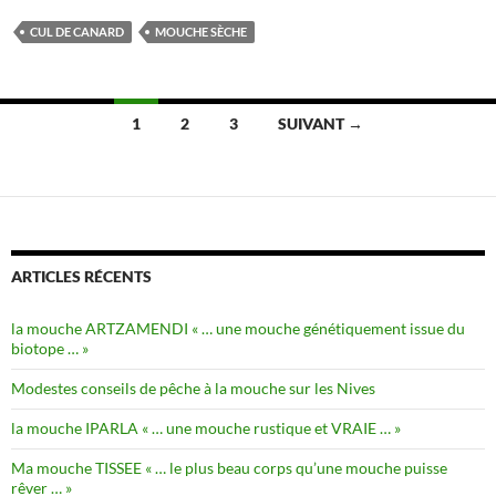
CUL DE CANARD
MOUCHE SÈCHE
Navigation
1
2
3
SUIVANT →
des
articles
ARTICLES RÉCENTS
la mouche ARTZAMENDI « … une mouche génétiquement issue du
biotope … »
Modestes conseils de pêche à la mouche sur les Nives
la mouche IPARLA « … une mouche rustique et VRAIE … »
Ma mouche TISSEE « … le plus beau corps qu’une mouche puisse
rêver … »