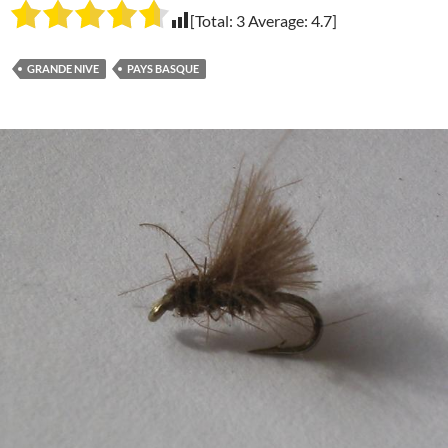
[Total:
3
Average:
4.7
]
GRANDE NIVE
PAYS BASQUE