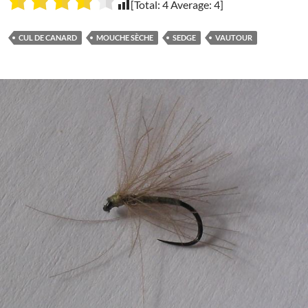
[Total:
4
Average:
4
]
CUL DE CANARD
MOUCHE SÈCHE
SEDGE
VAUTOUR