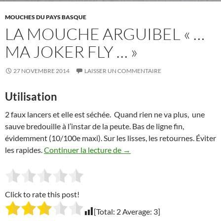
MOUCHES DU PAYS BASQUE
LA MOUCHE ARGUIBEL « …
MA JOKER FLY … »
27 NOVEMBRE 2014
LAISSER UN COMMENTAIRE
Utilisation
2 faux lancers et elle est séchée. Quand rien ne va plus, une
sauve bredouille à l’instar de la peute. Bas de ligne fin,
évidemment (10/100e maxi). Sur les lisses, les retournes. Éviter
la mouche ARGUIBEL « … ma j
les rapides.
Continuer la lecture de
→
Click to rate this post!
[Total:
2
Average:
3
]