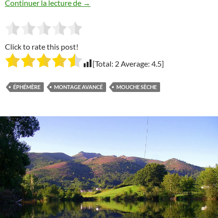
la mouche BANCA OLIVE « … une mouc
Continuer la lecture de
→
Click to rate this post!
[Total:
2
Average:
4.5
]
ÉPHÉMÈRE
MONTAGE AVANCÉ
MOUCHE SÈCHE